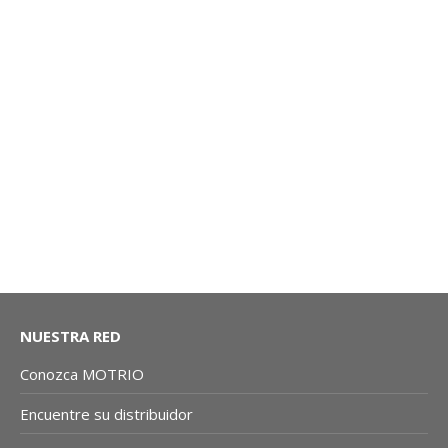
RADIADOR: LOGAN I, SANDERO I | MOTRIO CO
NUESTRA RED
Conozca MOTRIO
Encuentre su distribuidor