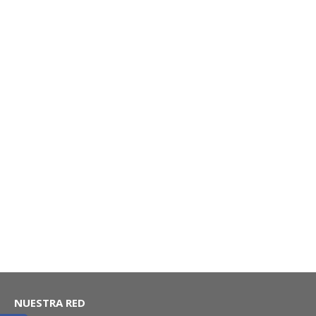
FILTRO DE HABITÁCULO: LOGAN 1.6, SANDERO 1.6 |
MOTRIO CO
NUESTRA RED