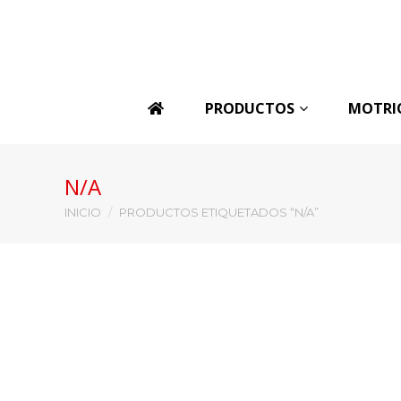
PRODUCTOS
MOTRI
N/A
Estás aquí:
INICIO
PRODUCTOS ETIQUETADOS “N/A”