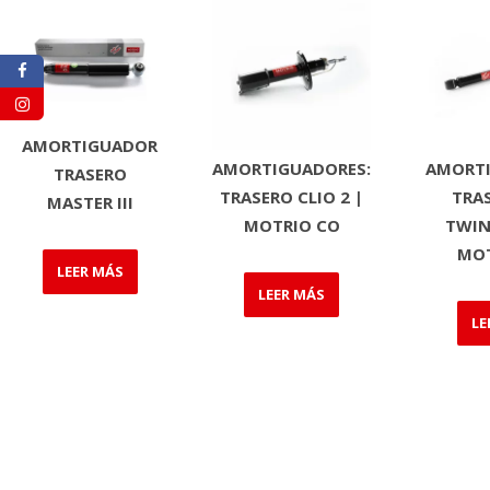
AMORTIGUADOR
AMORTIGUADORES:
AMORTI
TRASERO
TRASERO CLIO 2 |
TRA
MASTER III
MOTRIO CO
TWIN
MOT
LEER MÁS
LEER MÁS
LE