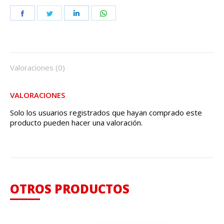
Share
Share
Share
Share
on
on
on
on
Facebook
Twitter
LinkedIn
WhatsApp
Valoraciones (0)
VALORACIONES
Solo los usuarios registrados que hayan comprado este
producto pueden hacer una valoración.
OTROS PRODUCTOS