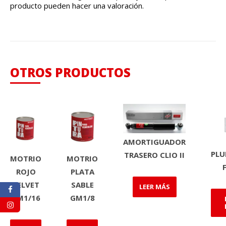
producto pueden hacer una valoración.
OTROS PRODUCTOS
AMORTIGUADOR
PLU
TRASERO CLIO II
MOTRIO
MOTRIO
ROJO
PLATA
VELVET
SABLE
LEER MÁS
GM1/16
GM1/8