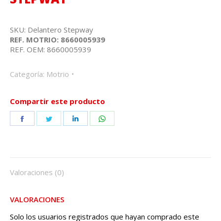
SKU: Delantero Stepway
REF. MOTRIO: 8660005939
REF. OEM: 8660005939
Categoría:
Motrio
Compartir este producto
Share
Share
Share
Share
on
on
on
on
Facebook
Twitter
LinkedIn
WhatsApp
Valoraciones (0)
VALORACIONES
Solo los usuarios registrados que hayan comprado este