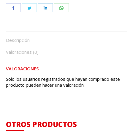
Share
Share
Share
Share
on
on
on
on
Facebook
Twitter
LinkedIn
WhatsApp
Descripción
Valoraciones (0)
VALORACIONES
Solo los usuarios registrados que hayan comprado este
producto pueden hacer una valoración.
OTROS PRODUCTOS