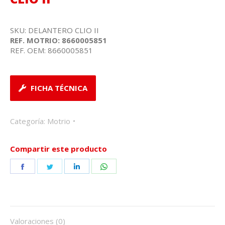
SKU: DELANTERO CLIO II
REF. MOTRIO: 8660005851
REF. OEM: 8660005851
FICHA TÉCNICA
Categoría:
Motrio
Compartir este producto
Share
Share
Share
Share
on
on
on
on
Facebook
Twitter
LinkedIn
WhatsApp
Valoraciones (0)