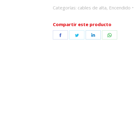
Categorías:
cables de alta
,
Encendido
Compartir este producto
Share
Share
Share
Share
on
on
on
on
Facebook
Twitter
LinkedIn
WhatsApp