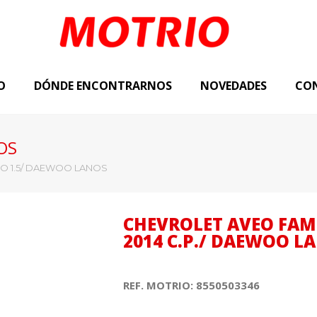
O
DÓNDE ENCONTRARNOS
NOVEDADES
CO
OS
EO 1.5/ DAEWOO LANOS
CHEVROLET AVEO FAMI
2014 C.P./ DAEWOO L
REF. MOTRIO: 8550503346