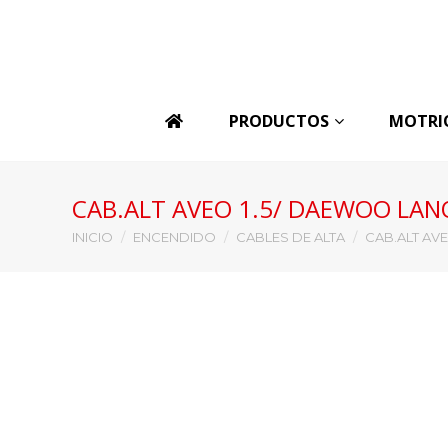
PRODUCTOS
MOTRI
CAB.ALT AVEO 1.5/ DAEWOO LAN
Estás aquí:
INICIO
ENCENDIDO
CABLES DE ALTA
CAB.ALT AV