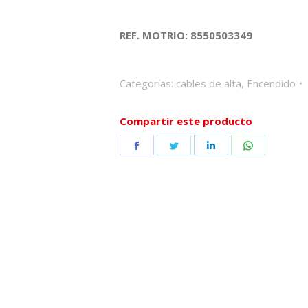
REF. MOTRIO: 8550503349
Categorías:
cables de alta
,
Encendido
Compartir este producto
Share
Share
Share
Share
on
on
on
on
Facebook
Twitter
LinkedIn
WhatsApp