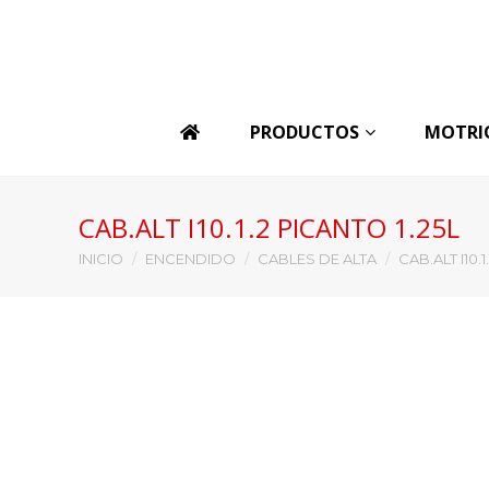
PRODUCTOS
MOTRI
CAB.ALT I10.1.2 PICANTO 1.25L
Estás aquí:
INICIO
ENCENDIDO
CABLES DE ALTA
CAB.ALT I10.1