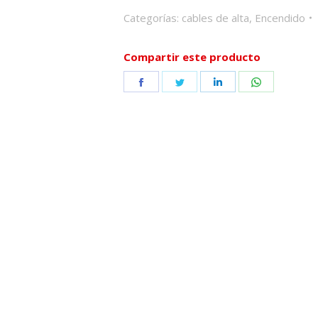
Categorías:
cables de alta
,
Encendido
Compartir este producto
Share
Share
Share
Share
on
on
on
on
Facebook
Twitter
LinkedIn
WhatsApp