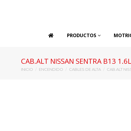
PRODUCTOS
MOTRI
CAB.ALT NISSAN SENTRA B13 1.6
Estás aquí:
INICIO
ENCENDIDO
CABLES DE ALTA
CAB.ALT NIS