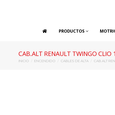
PRODUCTOS
MOTRI
CAB.ALT RENAULT TWINGO CLIO 
Estás aquí:
INICIO
ENCENDIDO
CABLES DE ALTA
CAB.ALT REN