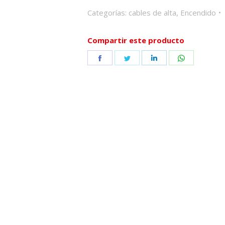
Categorías:
cables de alta
,
Encendido
Compartir este producto
Share
Share
Share
Share
on
on
on
on
Facebook
Twitter
LinkedIn
WhatsApp