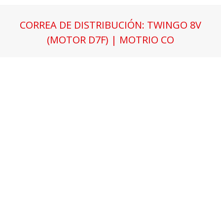
CORREA DE DISTRIBUCIÓN: TWINGO 8V
(MOTOR D7F) | MOTRIO CO
Estás aquí: