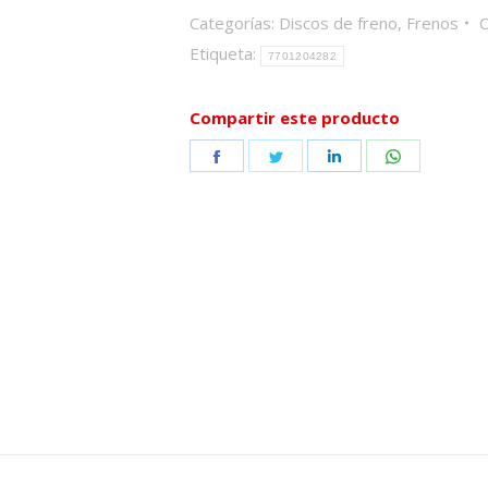
Categorías:
Discos de freno
,
Frenos
C
Etiqueta:
7701204282
Compartir este producto
Share
Share
Share
Share
on
on
on
on
Facebook
Twitter
LinkedIn
WhatsApp