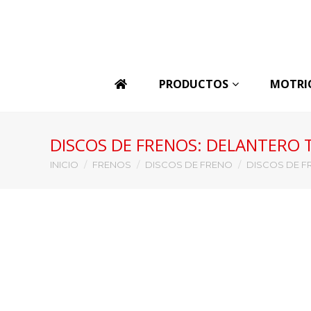
PRODUCTOS
MOTRI
DISCOS DE FRENOS: DELANTERO 
Estás aquí:
INICIO
FRENOS
DISCOS DE FRENO
DISCOS DE F