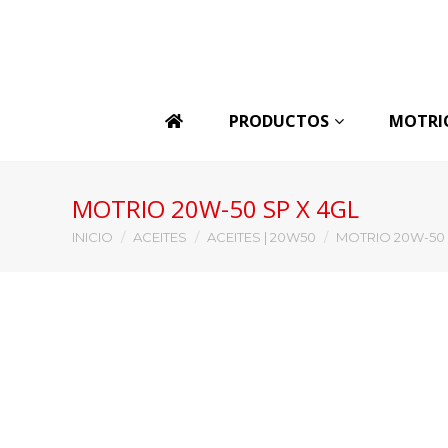
PRODUCTOS
MOTRI
MOTRIO 20W-50 SP X 4GL
Estás aquí:
INICIO
ACEITES
ACEITES | 20W50
MOTRIO 20W-50 