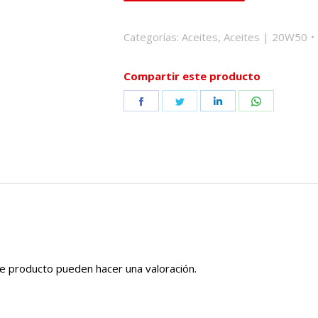
Categorías:
Aceites
,
Aceites | 20W50
Compartir este producto
Share
Share
Share
Share
on
on
on
on
Facebook
Twitter
LinkedIn
WhatsApp
e producto pueden hacer una valoración.