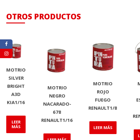
OTROS PRODUCTOS
MOTRIO
SILVER
MOTRIO
BRIGHT
MOTRIO
ROJO
A3D
NEGRO
E
FUEGO
KIA1/16
NACARADO-
RENAULT1/8
678
RE
RENAULT1/16
LEER
MÁS
LEER MÁS
LEER MÁS