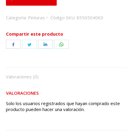
Categoría:
Pinturas
Código SKU:
8550504063
Compartir este producto
Share
Share
Share
Share
on
on
on
on
Facebook
Twitter
LinkedIn
WhatsApp
Valoraciones (0)
VALORACIONES
Solo los usuarios registrados que hayan comprado este
producto pueden hacer una valoración.