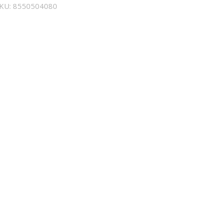
SKU:
8550504080