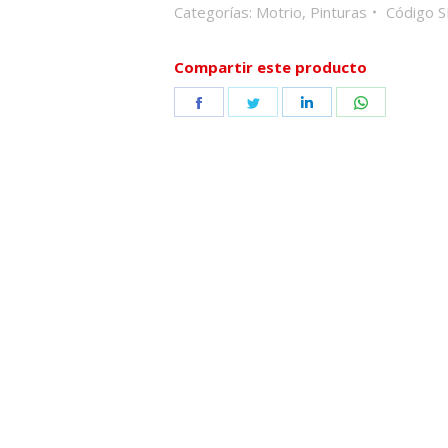
Categorías:
Motrio
,
Pinturas
Código 
Compartir este producto
Share
Share
Share
Share
on
on
on
on
Facebook
Twitter
LinkedIn
WhatsApp