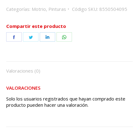
Categorías:
Motrio
,
Pinturas
Código SKU:
8550504095
Compartir este producto
Share
Share
Share
Share
on
on
on
on
Facebook
Twitter
LinkedIn
WhatsApp
Valoraciones (0)
VALORACIONES
Solo los usuarios registrados que hayan comprado este
producto pueden hacer una valoración.