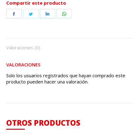
Compartir este producto
Share
Share
Share
Share
on
on
on
on
Facebook
Twitter
LinkedIn
WhatsApp
Valoraciones (0)
VALORACIONES
Solo los usuarios registrados que hayan comprado este
producto pueden hacer una valoración.
OTROS PRODUCTOS