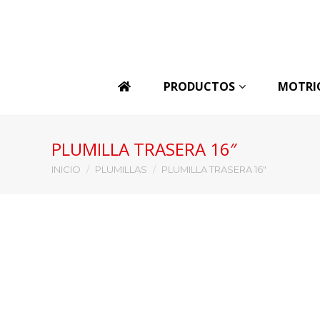
PRODUCTOS
MOTRI
PLUMILLA TRASERA 16″
Estás aquí:
INICIO
PLUMILLAS
PLUMILLA TRASERA 16″