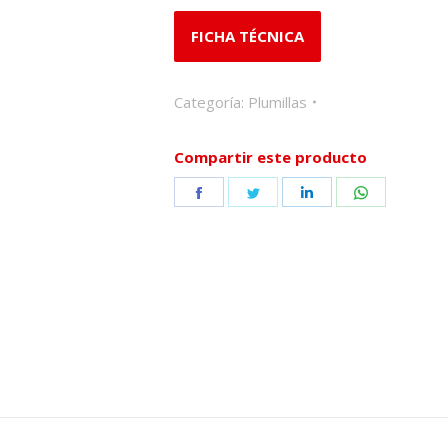
FICHA TÉCNICA
Categoría:
Plumillas
Compartir este producto
Share
Share
Share
Share
on
on
on
on
Facebook
Twitter
LinkedIn
WhatsApp