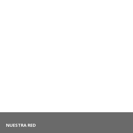
BRAZO SUSPENSIÓN DELANTERO IZQUIERDO MG2-SC
NUESTRA RED