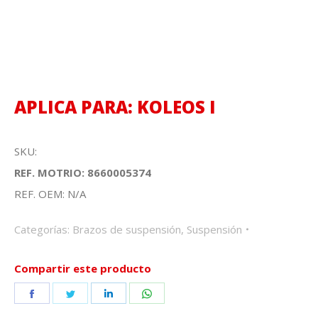
APLICA PARA: KOLEOS I
SKU:
REF. MOTRIO: 8660005374
REF. OEM: N/A
Categorías:
Brazos de suspensión
,
Suspensión
Compartir este producto
Share
Share
Share
Share
on
on
on
on