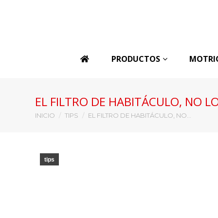
PRODUCTOS
MOTRI
EL FILTRO DE HABITÁCULO, NO L
Estás aquí:
INICIO
TIPS
EL FILTRO DE HABITÁCULO, NO…
tips