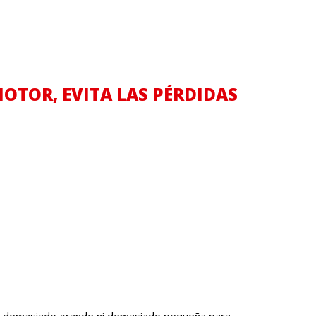
OTOR, EVITA LAS PÉRDIDAS
er ni demasiado grande ni demasiado pequeña para