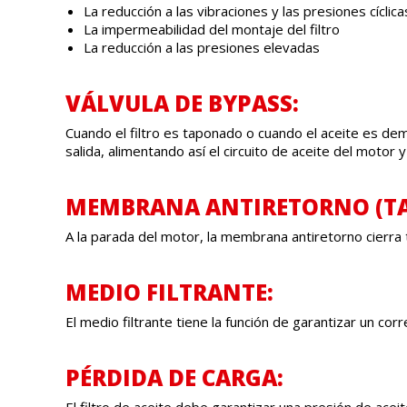
La reducción a las vibraciones y las presiones cícli
La impermeabilidad del montaje del filtro
La reducción a las presiones elevadas
VÁLVULA DE BYPASS:
Cuando el filtro es taponado o cuando el aceite es demas
salida, alimentando así el circuito de aceite del motor
MEMBRANA ANTIRETORNO (TA
A la parada del motor, la membrana antiretorno cierra to
MEDIO FILTRANTE:
El medio filtrante tiene la función de garantizar un corr
PÉRDIDA DE CARGA:
El filtro de aceite debe garantizar una presión de ac