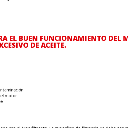
URA EL BUEN FUNCIONAMIENTO DEL M
CESIVO DE ACEITE.
ontaminación
del motor
le
onada con el área filtrante. La superficie de filtración no debe s