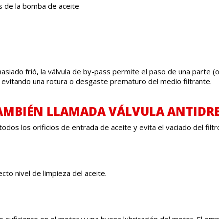
cas de la bomba de aceite
iado frió, la válvula de by-pass permite el paso de una parte (o de
 y evitando una rotura o desgaste prematuro del medio filtrante.
MBIÉN LLAMADA VÁLVULA ANTIDRE
dos los orificios de entrada de aceite y evita el vaciado del filtr
ecto nivel de limpieza del aceite.
eite suficiente en el motor y una buena lubricación del motor. El