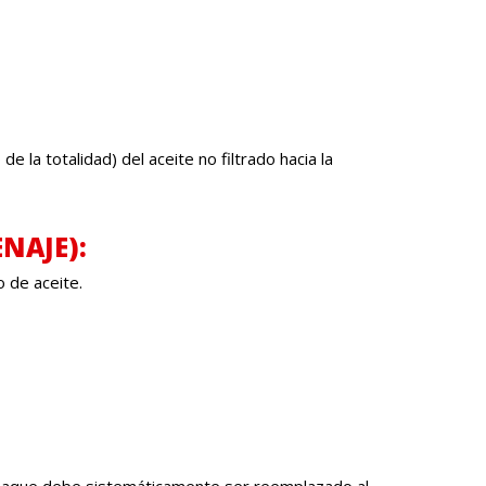
 la totalidad) del aceite no filtrado hacia la
NAJE):
o de aceite.
 empaque debe sistemáticamente ser reemplazado al