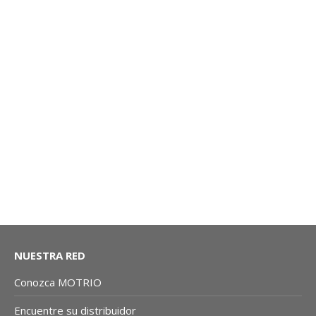
DISCOS DE FRENOS: TRASERO MASTER (JUEGO) |
MOTRIO CO
NUESTRA RED
Conozca MOTRIO
Encuentre su distribuidor