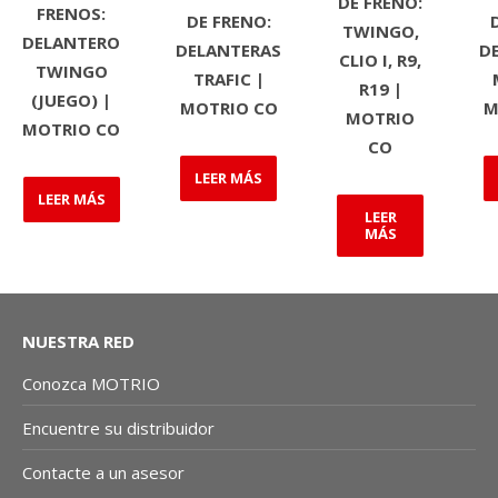
DE FRENO:
FRENOS:
DE FRENO:
TWINGO,
DELANTERO
DELANTERAS
D
CLIO I, R9,
TWINGO
TRAFIC |
R19 |
(JUEGO) |
MOTRIO CO
M
MOTRIO
MOTRIO CO
CO
LEER MÁS
LEER MÁS
LEER
MÁS
NUESTRA RED
Conozca MOTRIO
Encuentre su distribuidor
Contacte a un asesor