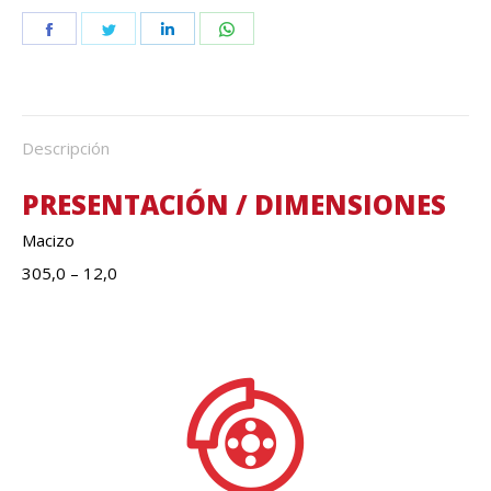
Share
Share
Share
Share
on
on
on
on
Facebook
Twitter
LinkedIn
WhatsApp
Descripción
PRESENTACIÓN / DIMENSIONES
Macizo
305,0 – 12,0