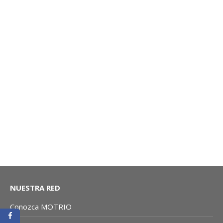
BUJÍA: LOGAN 1.6 / SANDERO 1.6 | MOTRIO CO
NUESTRA RED
Conozca MOTRIO