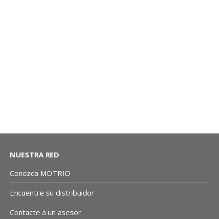
FILTRO DE AIRE: SANDERO GT LINE, STEPWAY |
MOTRIO CO
NUESTRA RED
Conozca MOTRIO
Encuentre su distribuidor
Contacte a un asesor