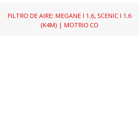
FILTRO DE AIRE: MEGANE I 1.6, SCENIC I 1.6
(K4M) | MOTRIO CO
Estás aquí: