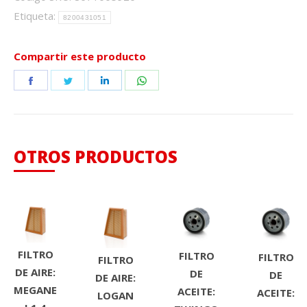
Etiqueta:
8200431051
Compartir este producto
Share
Share
Share
Share
on
on
on
on
Facebook
Twitter
LinkedIn
WhatsApp
OTROS PRODUCTOS
FILTRO
FILTRO
FILTRO
FILTRO
DE AIRE:
DE
DE
DE AIRE:
MEGANE
ACEITE:
ACEITE:
LOGAN