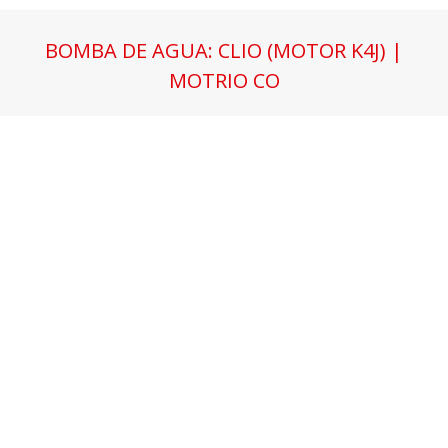
BOMBA DE AGUA: CLIO (MOTOR K4J) |
MOTRIO CO
Estás aquí: