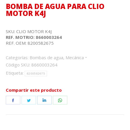
BOMBA DE AGUA PARA CLIO
MOTOR K4J
SKU: CLIO MOTOR K4J
REF. MOTRIO: 8660003264
REF. OEM: 8200582675
Categorías:
Bombas de agua
,
Mecánica
Código SKU:
8660003264
Etiqueta:
8200582675
Compartir este producto
Share
Share
Share
Share
on
on
on
on
Facebook
Twitter
LinkedIn
WhatsApp