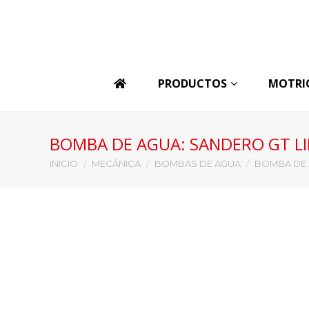
PRODUCTOS
MOTRI
BOMBA DE AGUA: SANDERO GT LI
Estás aquí:
INICIO
MECÁNICA
BOMBAS DE AGUA
BOMBA DE A