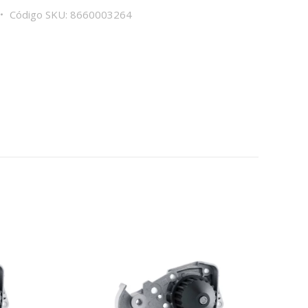
Código SKU:
8660003264