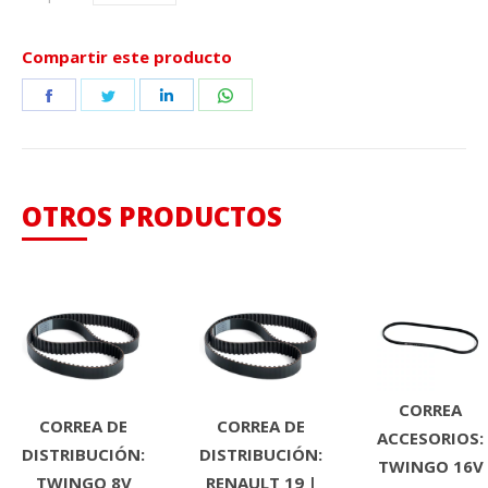
Compartir este producto
Share
Share
Share
Share
on
on
on
on
Facebook
Twitter
LinkedIn
WhatsApp
OTROS PRODUCTOS
CORREA
CORREA DE
CORREA DE
ACCESORIOS:
DISTRIBUCIÓN:
DISTRIBUCIÓN:
TWINGO 16V
TWINGO 8V
RENAULT 19 |