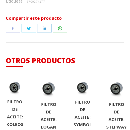
Etiqueta:
7700274177
Compartir este producto
Share
Share
Share
Share
on
on
on
on
Facebook
Twitter
LinkedIn
WhatsApp
OTROS PRODUCTOS
FILTRO
FILTRO
FILTRO
FILTRO
DE
DE
DE
DE
ACEITE:
ACEITE:
ACEITE:
ACEITE:
KOLEOS
SYMBOL
LOGAN
STEPWAY