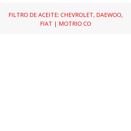
FILTRO DE ACEITE: CHEVROLET, DAEWOO,
FIAT | MOTRIO CO
Estás aquí: