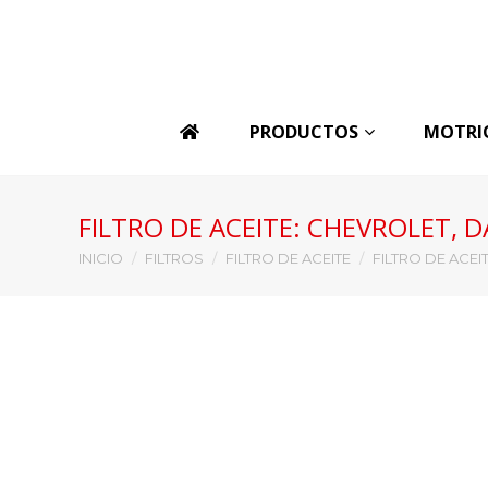
PRODUCTOS
MOTRI
FILTRO DE ACEITE: CHEVROLET, 
Estás aquí:
INICIO
FILTROS
FILTRO DE ACEITE
FILTRO DE ACE