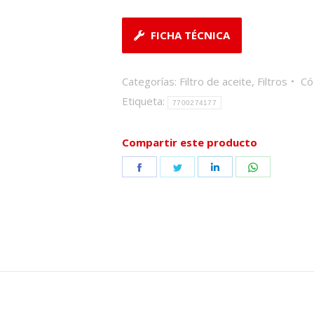
FICHA TÉCNICA
Categorías:
Filtro de aceite
,
Filtros
Có
Etiqueta:
7700274177
Compartir este producto
Share
Share
Share
Share
on
on
on
on
Facebook
Twitter
LinkedIn
WhatsApp