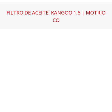
FILTRO DE ACEITE: KANGOO 1.6 | MOTRIO
CO
Estás aquí: