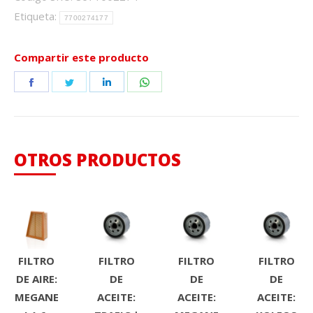
Etiqueta:
7700274177
Compartir este producto
Share
Share
Share
Share
on
on
on
on
Facebook
Twitter
LinkedIn
WhatsApp
OTROS PRODUCTOS
FILTRO
FILTRO
FILTRO
FILTRO
DE AIRE:
DE
DE
DE
MEGANE
ACEITE:
ACEITE:
ACEITE: