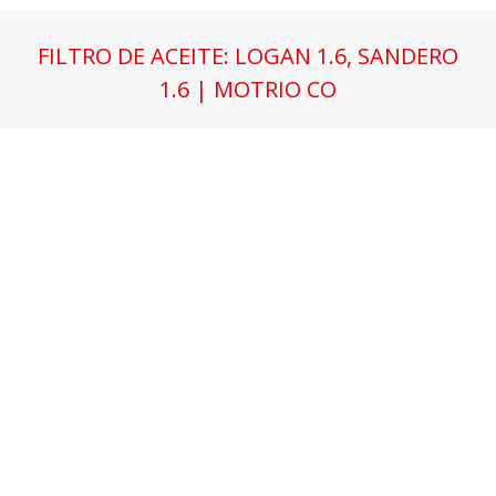
FILTRO DE ACEITE: LOGAN 1.6, SANDERO
1.6 | MOTRIO CO
Estás aquí: