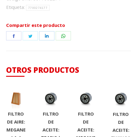
Etiqueta:
7700274177
Compartir este producto
Share
Share
Share
Share
on
on
on
on
Facebook
Twitter
LinkedIn
WhatsApp
OTROS PRODUCTOS
FILTRO
FILTRO
FILTRO
FILTRO
DE AIRE:
DE
DE
DE
MEGANE
ACEITE:
ACEITE:
ACEITE: