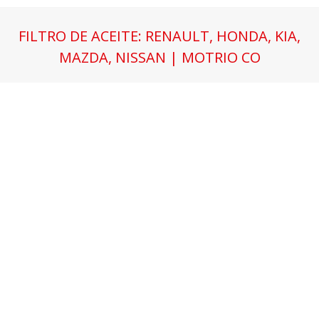
FILTRO DE ACEITE: RENAULT, HONDA, KIA,
MAZDA, NISSAN | MOTRIO CO
Estás aquí: