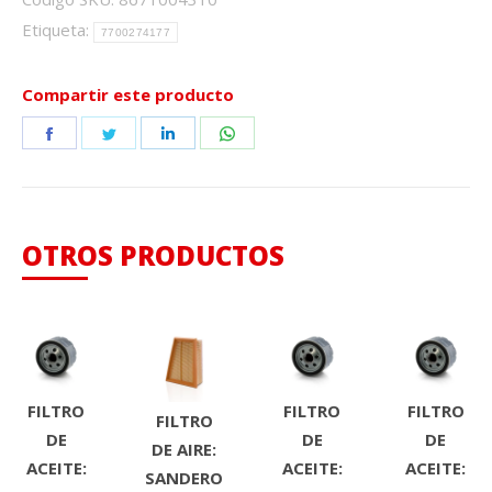
Etiqueta:
7700274177
Compartir este producto
Share
Share
Share
Share
on
on
on
on
Facebook
Twitter
LinkedIn
WhatsApp
OTROS PRODUCTOS
FILTRO
FILTRO
FILTRO
FILTRO
DE
DE
DE
DE AIRE:
ACEITE:
ACEITE:
ACEITE:
SANDERO