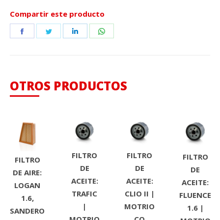
Compartir este producto
Share
Share
Share
Share
on
on
on
on
Facebook
Twitter
LinkedIn
WhatsApp
OTROS PRODUCTOS
FILTRO
FILTRO
FILTRO
FILTRO
DE
DE
DE
DE AIRE:
ACEITE:
ACEITE:
ACEITE:
LOGAN
TRAFIC
CLIO II |
FLUENCE
1.6,
|
MOTRIO
1.6 |
SANDERO
MOTRIO
CO