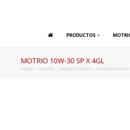
PRODUCTOS
MOTRI
MOTRIO 10W-30 SP X 4GL
Estás aquí:
INICIO
ACEITES
ACEITES | 10W30
MOTRIO 10W-30 