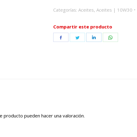
Categorías:
Aceites
,
Aceites | 10W30
Compartir este producto
Share
Share
Share
Share
on
on
on
on
Facebook
Twitter
LinkedIn
WhatsApp
e producto pueden hacer una valoración.