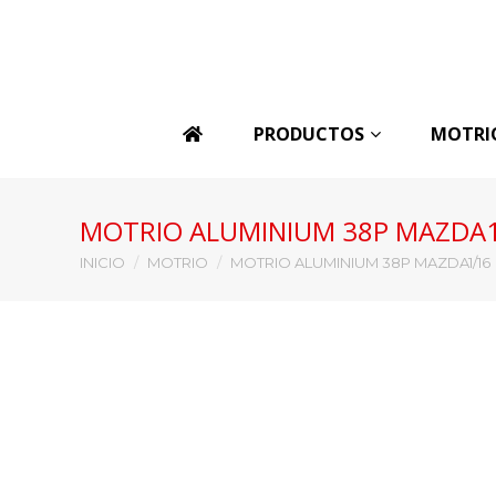
PRODUCTOS
MOTRI
MOTRIO ALUMINIUM 38P MAZDA
Estás aquí:
INICIO
MOTRIO
MOTRIO ALUMINIUM 38P MAZDA1/16