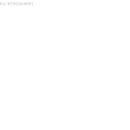
SKU:
8550504091