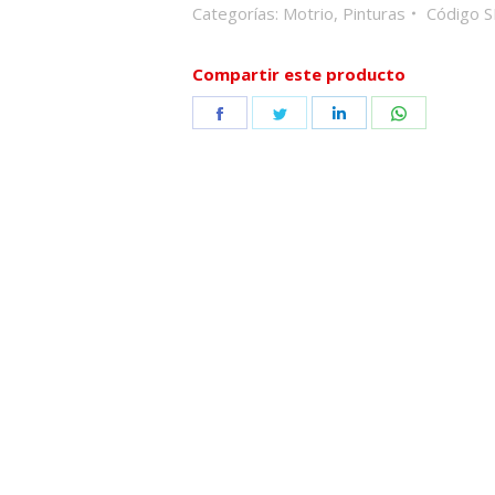
Categorías:
Motrio
,
Pinturas
Código 
Compartir este producto
Share
Share
Share
Share
on
on
on
on
Facebook
Twitter
LinkedIn
WhatsApp