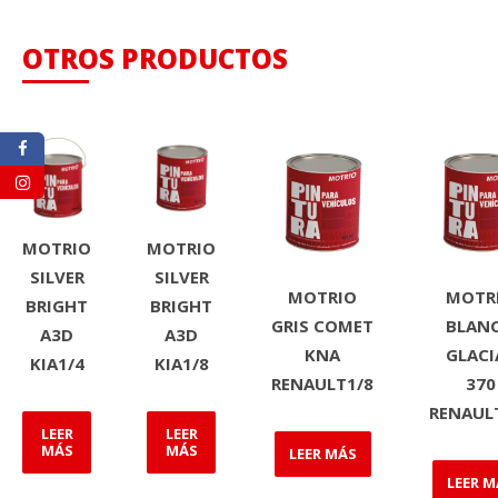
OTROS PRODUCTOS
MOTRIO
MOTRIO
SILVER
SILVER
MOTRIO
MOTR
BRIGHT
BRIGHT
GRIS COMET
BLAN
A3D
A3D
KNA
GLACI
KIA1/4
KIA1/8
RENAULT1/8
370
RENAUL
LEER
LEER
MÁS
MÁS
LEER MÁS
LEER M