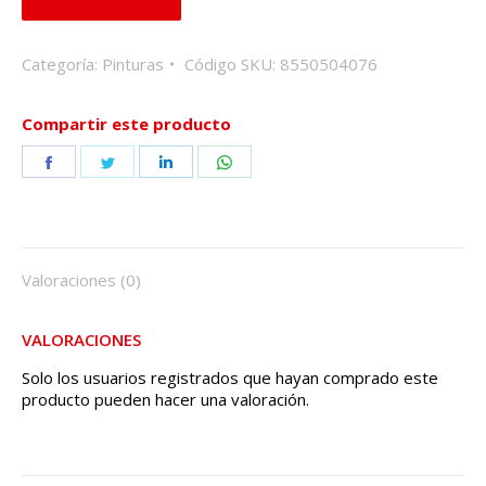
Categoría:
Pinturas
Código SKU:
8550504076
Compartir este producto
Share
Share
Share
Share
on
on
on
on
Facebook
Twitter
LinkedIn
WhatsApp
Valoraciones (0)
VALORACIONES
Solo los usuarios registrados que hayan comprado este
producto pueden hacer una valoración.