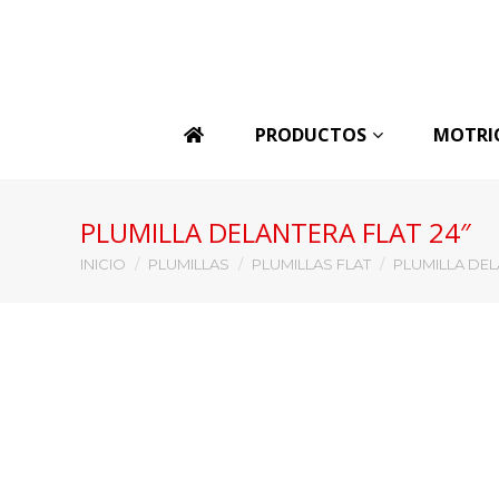
PRODUCTOS
MOTRI
PLUMILLA DELANTERA FLAT 24″
Estás aquí:
INICIO
PLUMILLAS
PLUMILLAS FLAT
PLUMILLA DEL