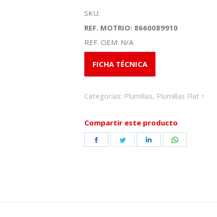
SKU:
REF. MOTRIO: 8660089910
REF. OEM: N/A
FICHA TÉCNICA
Categorías:
Plumillas
,
Plumillas Flat
Compartir este producto
Share
Share
Share
Share
on
on
on
on
Facebook
Twitter
LinkedIn
WhatsApp