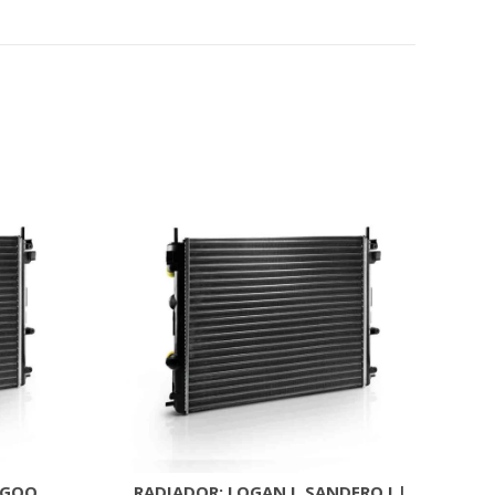
NGOO,
RADIADOR: LOGAN I, SANDERO I |