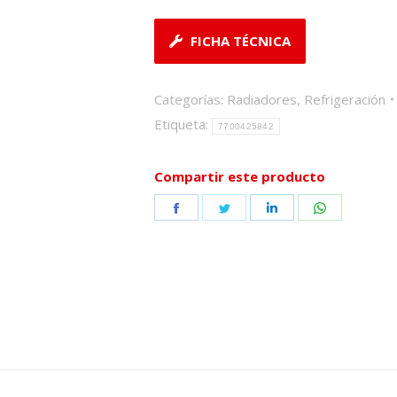
FICHA TÉCNICA
Categorías:
Radiadores
,
Refrigeración
Etiqueta:
7700425842
Compartir este producto
Share
Share
Share
Share
on
on
on
on
Facebook
Twitter
LinkedIn
WhatsApp