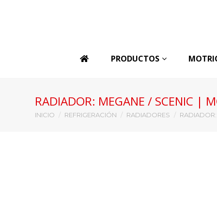
PRODUCTOS
MOTRI
RADIADOR: MEGANE / SCENIC | 
Estás aquí:
INICIO
REFRIGERACIÓN
RADIADORES
RADIADOR: