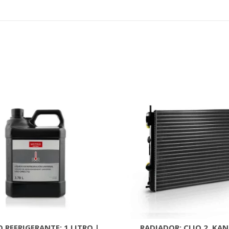
 REFRIGERANTE: 1 LITRO |
RADIADOR: CLIO 2, KA