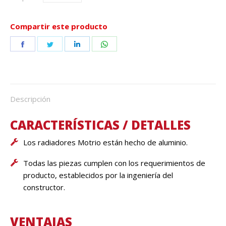
Compartir este producto
Share
Share
Share
Share
on
on
on
on
Facebook
Twitter
LinkedIn
WhatsApp
Descripción
CARACTERÍSTICAS / DETALLES
Los radiadores Motrio están hecho de aluminio.
Todas las piezas cumplen con los requerimientos de
producto, establecidos por la ingeniería del
constructor.
VENTAJAS