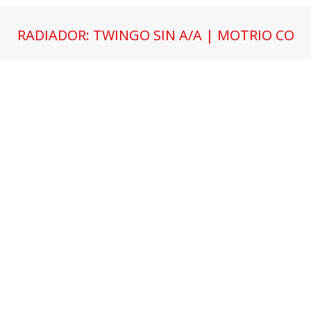
RADIADOR: TWINGO SIN A/A | MOTRIO CO
Estás aquí: