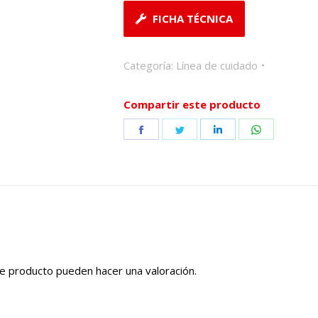
FICHA TÉCNICA
Categoría:
Línea de cuidado
Compartir este producto
Share
Share
Share
Share
on
on
on
on
Facebook
Twitter
LinkedIn
WhatsApp
e producto pueden hacer una valoración.