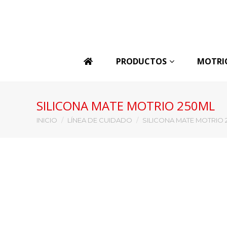
PRODUCTOS
MOTRI
SILICONA MATE MOTRIO 250ML
Estás aquí:
INICIO
LÍNEA DE CUIDADO
SILICONA MATE MOTRIO 