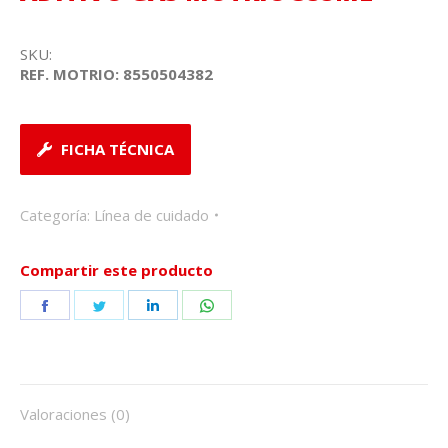
SKU:
REF. MOTRIO: 8550504382
FICHA TÉCNICA
Categoría:
Línea de cuidado
Compartir este producto
Share
Share
Share
Share
on
on
on
on
Facebook
Twitter
LinkedIn
WhatsApp
Valoraciones (0)