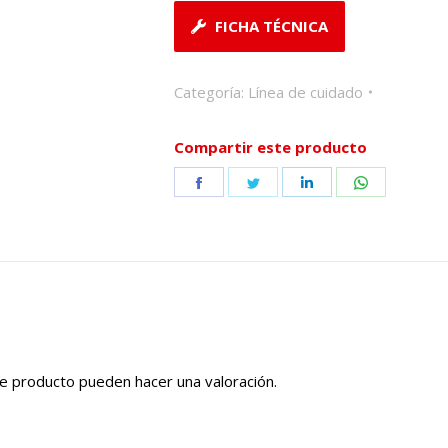
FICHA TÉCNICA
Categoría:
Línea de cuidado
Compartir este producto
Share
Share
Share
Share
on
on
on
on
Facebook
Twitter
LinkedIn
WhatsApp
e producto pueden hacer una valoración.