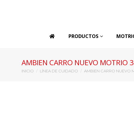
PRODUCTOS
MOTRI
AMBIEN CARRO NUEVO MOTRIO 
Estás aquí:
INICIO
LÍNEA DE CUIDADO
AMBIEN CARRO NUEVO 