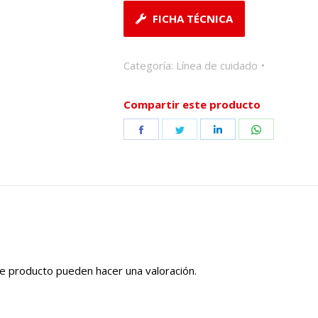
FICHA TÉCNICA
Categoría:
Línea de cuidado
Compartir este producto
Share
Share
Share
Share
on
on
on
on
Facebook
Twitter
LinkedIn
WhatsApp
e producto pueden hacer una valoración.