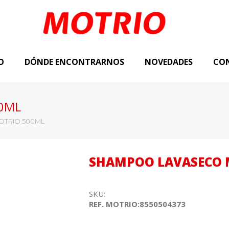
O
DÓNDE ENCONTRARNOS
NOVEDADES
CO
0ML
TRIO 500ML
SHAMPOO LAVASECO 
SKU:
REF. MOTRIO:8550504373