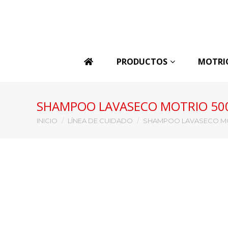
PRODUCTOS
MOTRI
SHAMPOO LAVASECO MOTRIO 50
Estás aquí:
INICIO
LÍNEA DE CUIDADO
SHAMPOO LAVASECO MO