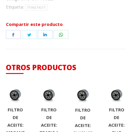
Etiqueta:
7700274177
Compartir este producto
Share
Share
Share
Share
on
on
on
on
Facebook
Twitter
LinkedIn
WhatsApp
OTROS PRODUCTOS
FILTRO
FILTRO
FILTRO
FILTRO
DE
DE
DE
DE
ACEITE:
ACEITE:
ACEITE:
ACEITE: