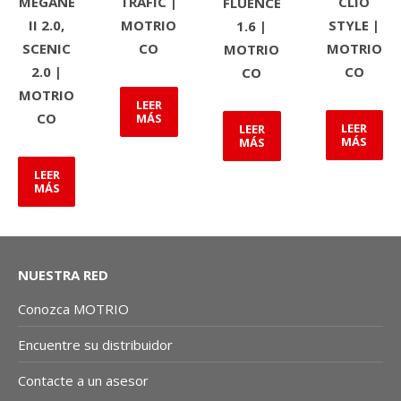
MEGANE
TRAFIC |
CLIO
FLUENCE
II 2.0,
MOTRIO
STYLE |
1.6 |
SCENIC
CO
MOTRIO
MOTRIO
2.0 |
CO
CO
MOTRIO
LEER
CO
MÁS
LEER
LEER
MÁS
MÁS
LEER
MÁS
NUESTRA RED
Conozca MOTRIO
Encuentre su distribuidor
Contacte a un asesor