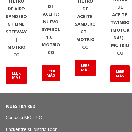
FILTRO
FILTRO
DE
DE
DE AIRE:
DE
ACEITE:
ACEITE:
SANDERO
ACEITE:
NUEVO
TWINGO
GT LINE,
SANDERO
SYMBOL
(MOTOR
STEPWAY
GT |
1.6 |
D4F) |
|
MOTRIO
MOTRIO
MOTRIO
MOTRIO
CO
CO
CO
CO
LEER
MÁS
LEER
LEER
LEER
MÁS
MÁS
MÁS
NUESTRA RED
Conozca MOTRIO
Encuentre su distribuidor