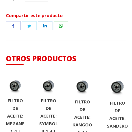
Compartir este producto
Share
Share
Share
Share
on
on
on
on
Facebook
Twitter
LinkedIn
WhatsApp
OTROS PRODUCTOS
FILTRO
FILTRO
FILTRO
FILTRO
DE
DE
DE
DE
ACEITE:
ACEITE:
ACEITE:
ACEITE:
MEGANE
SYMBOL
KANGOO
SANDERO
1.4 |
II 1.4 |