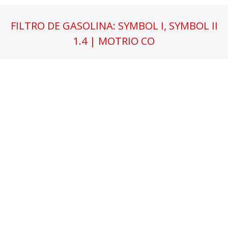
FILTRO DE GASOLINA: SYMBOL I, SYMBOL II
1.4 | MOTRIO CO
Estás aquí: