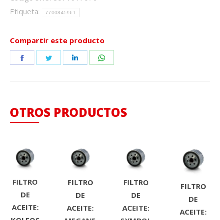
Etiqueta:
7700845961
Compartir este producto
Share
Share
Share
Share
on
on
on
on
Facebook
Twitter
LinkedIn
WhatsApp
OTROS PRODUCTOS
FILTRO
FILTRO
FILTRO
FILTRO
DE
DE
DE
DE
ACEITE:
ACEITE:
ACEITE:
ACEITE: